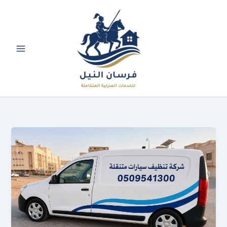
خطي
لى
لمحتوى