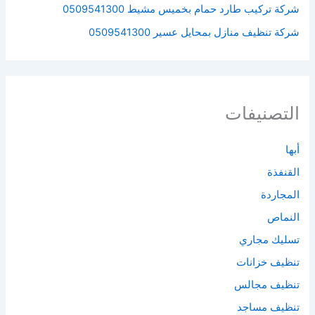
شركة تركيب طارد حمام بخميس مشيط 0509541300
شركة تنظيف منازل بمحايل عسير 0509541300
التصنيفات
أبها
القنفذة
المجاردة
النماص
تسليك مجاري
تنظيف خزانات
تنظيف مجالس
تنظيف مساجد