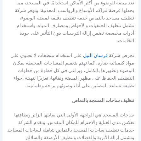
تعد ميضة الوضوء من أكثر الأماكن استخدامًا في المسجد، مما
يجعلها عرضة لتراكم الأوساخ والرواسب المعدنية، وتوفر شركة
تنظيف مساجد بالنماص خدمة تنظيف دقيقة لميضة الوضوء،
تشمل تنظيف الحنفيات والأحواض ومصارف المياه، باستخدام
أدوات مخصصة تضمن إزالة الترسبات دون التأثير على جودة
الخامات.
تحرص شركة
فرسان النيل
على استخدام منظفات لا تحتوي على
مواد كيميائية ضارة، كما تهتم بتعقيم المساحات المحيطة بمكان
الوضوء وتطهيرها بالكامل، ويراعى في كل خطوة من خطوات
التنظيف الحفاظ على مظهر الميضة ونقائها، تعزيزًا لتهيئة أجواء
نظيفة تساعد المصلين على أداء وضوئهم براحة وطمأنينة.
تنظيف ساحات المسجد بالنماص
ساحات المسجد هي الواجهة الأولى التي يقابلها الزائر ونظافتها
تعكس مدى العناية والاحترام للمكان المقدس، وتقدم الشركة
خدمات تنظيف ساحات المسجد بالنماص شاملة لساحات المساجد
وتشمل إزالة الأتربة والفضلات وتنظيف الأرصفة والسلالم