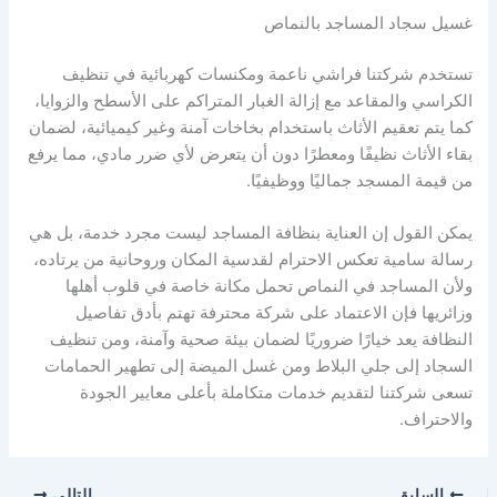
غسيل سجاد المساجد بالنماص
تستخدم شركتنا فراشي ناعمة ومكنسات كهربائية في تنظيف
الكراسي والمقاعد مع إزالة الغبار المتراكم على الأسطح والزوايا،
كما يتم تعقيم الأثاث باستخدام بخاخات آمنة وغير كيميائية، لضمان
بقاء الأثاث نظيفًا ومعطرًا دون أن يتعرض لأي ضرر مادي، مما يرفع
من قيمة المسجد جماليًا ووظيفيًا.
يمكن القول إن العناية بنظافة المساجد ليست مجرد خدمة، بل هي
رسالة سامية تعكس الاحترام لقدسية المكان وروحانية من يرتاده،
ولأن المساجد في النماص تحمل مكانة خاصة في قلوب أهلها
وزائريها فإن الاعتماد على شركة محترفة تهتم بأدق تفاصيل
النظافة يعد خيارًا ضروريًا لضمان بيئة صحية وآمنة، ومن تنظيف
السجاد إلى جلي البلاط ومن غسل الميضة إلى تطهير الحمامات
تسعى شركتنا لتقديم خدمات متكاملة بأعلى معايير الجودة
والاحتراف.
السابق
التالي