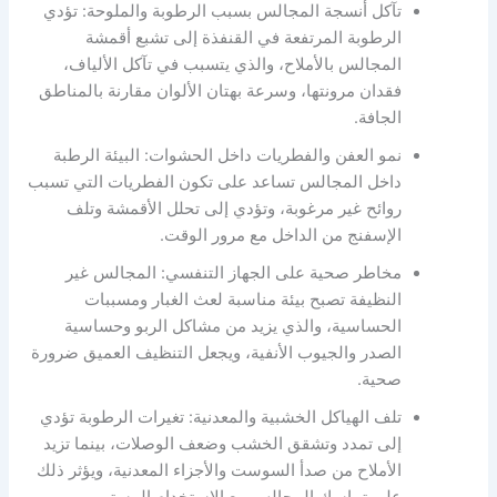
تآكل أنسجة المجالس بسبب الرطوبة والملوحة: تؤدي
الرطوبة المرتفعة في القنفذة إلى تشبع أقمشة
المجالس بالأملاح، والذي يتسبب في تآكل الألياف،
فقدان مرونتها، وسرعة بهتان الألوان مقارنة بالمناطق
الجافة.
نمو العفن والفطريات داخل الحشوات: البيئة الرطبة
داخل المجالس تساعد على تكون الفطريات التي تسبب
روائح غير مرغوبة، وتؤدي إلى تحلل الأقمشة وتلف
الإسفنج من الداخل مع مرور الوقت.
مخاطر صحية على الجهاز التنفسي: المجالس غير
النظيفة تصبح بيئة مناسبة لعث الغبار ومسببات
الحساسية، والذي يزيد من مشاكل الربو وحساسية
الصدر والجيوب الأنفية، ويجعل التنظيف العميق ضرورة
صحية.
تلف الهياكل الخشبية والمعدنية: تغيرات الرطوبة تؤدي
إلى تمدد وتشقق الخشب وضعف الوصلات، بينما تزيد
الأملاح من صدأ السوست والأجزاء المعدنية، ويؤثر ذلك
على تماسك المجالس مع الاستخدام المستمر.