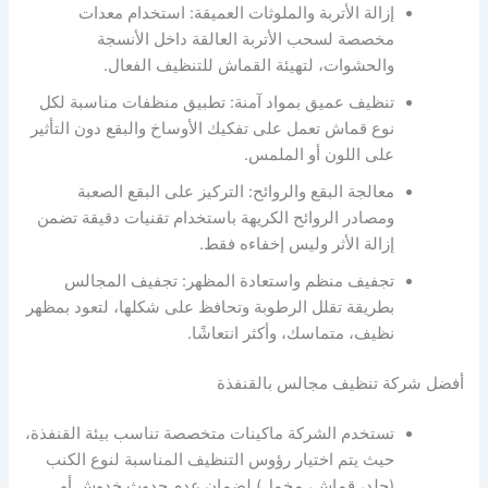
إزالة الأتربة والملوثات العميقة: استخدام معدات
مخصصة لسحب الأتربة العالقة داخل الأنسجة
والحشوات، لتهيئة القماش للتنظيف الفعال.
تنظيف عميق بمواد آمنة: تطبيق منظفات مناسبة لكل
نوع قماش تعمل على تفكيك الأوساخ والبقع دون التأثير
على اللون أو الملمس.
معالجة البقع والروائح: التركيز على البقع الصعبة
ومصادر الروائح الكريهة باستخدام تقنيات دقيقة تضمن
إزالة الأثر وليس إخفاءه فقط.
تجفيف منظم واستعادة المظهر: تجفيف المجالس
بطريقة تقلل الرطوبة وتحافظ على شكلها، لتعود بمظهر
نظيف، متماسك، وأكثر انتعاشًا.
أفضل شركة تنظيف مجالس بالقنفذة
تستخدم الشركة ماكينات متخصصة تناسب بيئة القنفذة،
حيث يتم اختيار رؤوس التنظيف المناسبة لنوع الكنب
(جلد، قماش، مخمل) لضمان عدم حدوث خدوش أو