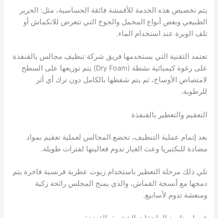
يتم تخصيص هذه الخدمة للأقمشة فائقة الحساسية، مثل: الحرير
الطبيعي وبعض أنواع المخمل والجوخ التي تتعرض للانكماش أو
تلف الوبرة عند استخدام الماء.
تعتمد التقنية التي يستخدمها فريق شركة تنظيف مجالس بالقنفذة
على رغوة كيميائية نشطة (Dry Foam) يتم توزيعها على السطح
لامتصاص الأوساخ، ثم يتم شفطها بالكامل دون ترك أي أثر
للرطوبة.
التعقيم والتعطير بالقنفذة
بعد إتمام عملية التنظيف، تخضع المجالس لعملية تعقيم بمواد
مضادة للبكتيريا وعث الغبار تدوم فعاليتها لفترات طويلة.
تلي ذلك مرحلة التعطير باستخدام زيوت عطرية فرنسية فاخرة يتم
دمجها مع أنسجة القماش، والذي يمنح المجلس رائحة زكية
ومنعشة تدوم لأسابيع.