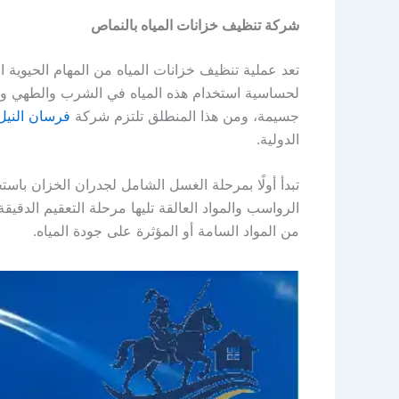
شركة تنظيف خزانات المياه بالنماص
تعد عملية تنظيف خزانات المياه من المهام الحيوية ال
لحساسية استخدام هذه المياه في الشرب والطهي وا
جسيمة، ومن هذا المنطلق تلتزم شركة
فرسان النيل
الدولية.
تبدأ أولًا بمرحلة الغسل الشامل لجدران الخزان باست
الرواسب والمواد العالقة تليها مرحلة التعقيم الدقي
من المواد السامة أو المؤثرة على جودة المياه.