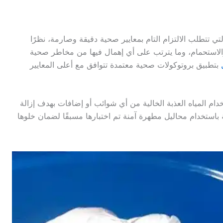
تي تتطلب الالتزام التام بمعايير صحية دقيقة وصارمة، نظرًا
لاستحمام، وما يترتب على أي إهمال فيها من مخاطر صحية
بتطبيق بروتوكولات صحية معتمدة تتوافق مع أعلى المعايير
خدام المياه العذبة الخالية من أي شوائب أو إضافات بهدف إزالة
قة باستخدام محاليل مطهرة آمنة تم اختبارها مسبقًا لضمان خلوها