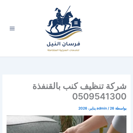
خطي
لى
لمحتوى
شركة تنظيف كنب بالقنفذة
0509541300
بواسطة
26 يناير، 2026
/
admin