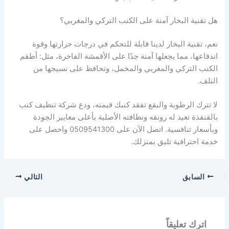
هل تقنية البخار آمنة على الكنب التركي والمغربي؟
نعم، تقنية البخار لدينا قابلة للتحكم في درجات حرارتها وقوة
اندفاعها، مما يجعلها آمنة جدًا على الأقمشة الفاخرة، مثل: أطقم
الكنب التركي والمغربي والمخمل، وتحافظ على نسيجها من
التلف.
لا تترك الرطوبة والبقع تفقد كنبك قيمته، ودع شركة تنظيف كنب
بالقنفذة تعيد له رونقه ونظافته الأصلية بأعلى معايير الجودة
وبأسعار تنافسية. اتصل الآن على 0509541300 واحصل على
خدمة احترافية تليق بمنزلك.
السابق
التالي
اترك تعليقاً