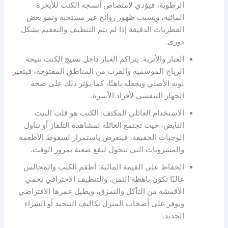
الرطوبة، فيؤدي لامتصاص أنسجة الكنب للأبخرة
المائية، ويسبب ظهور روائح غير مستحبة ونمو بعض
الفطريات الدقيقة إذا لم يتم التنظيف والتعقيم بشكل
دوري.
الغبار والأتربة: يتراكم الغبار داخل نسيج الكنب نتيجة
الرياح الموسمية والقرب من المناطق المفتوحة، فيتغير
لونه الأصلي ويجعله باهتًا، كما يؤثر ذلك على صحة
الجهاز التنفسي لأفراد الأسرة.
الاستخدام العائلي المكثف: الكنب هو قلب البيت
النابض، حيث تجتمع العائلة لمشاهدة التلفاز أو تناول
الوجبات الخفيفة، فيتعرض باستمرار لسقوط الأطعمة
والمشروبات التي تتحول لبقع صعبة بمرور الوقت.
الحفاظ على القيمة المالية: أطقم الكنب والمجالس
غالبًا تكون باهظة الثمن، والتنظيف الاحترافي يحمي
الأقمشة من التآكل والتمزق، ويطيل عمرها الافتراضي
ويوفر على أصحاب المنزل تكاليف التنجيد أو الشراء
الجديد.