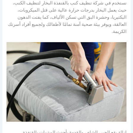
نستخدم في شركة تنظيف كنب بالقنفذة البخار لتنظيف الكنب،
حيث يعمل البخار بدرجات حرارة عالية على قتل الميكروبات،
البكتيريا، وحشرة البق التي تسكن الألياف، كما يفتت الدهون
العالقة، ويوفر بيئة صحية آمنة تمامًا لأطفالك ولجميع أفراد أسرتك
الكريمة.
إزالة بقع الحبر، الشاي، والقهوة بأحدث المذيبات بالقنفذة