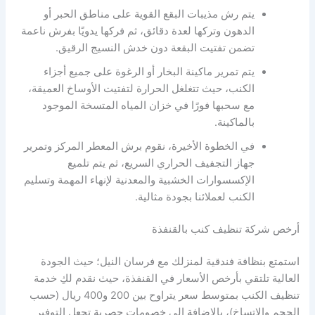
يتم رش مذيبات البقع القوية على مناطق الحبر أو
الدهون وتركها لعدة دقائق، ثم فركها يدويًا بفرش ناعمة
تضمن تفتيت البقعة دون خدش النسيج الرقيق.
يتم تمرير ماكينة البخار أو الرغوة على جميع أجزاء
الكنب، حيث تتغلغل الحرارة لتفتيت الأوساخ العميقة،
مع سحبها فورًا في خزان المياه المتسخة الموجود
بالماكينة.
في الخطوة الأخيرة، نقوم برش المعطر المركز وتمرير
جهاز التجفيف الحراري السريع، ثم يتم تلميع
الإكسسوارات الخشبية والمعدنية لإنهاء المهمة وتسليم
الكنب لعملائنا بجودة مثالية.
أرخص شركة تنظيف كنب بالقنفذة
استمتع بنظافة فندقية لمنزلك مع فرسان النيل؛ حيث الجودة
العالية تلتقي بأرخص الأسعار في القنفذة، حيث نقدم لكِ خدمة
تنظيف الكنب بمتوسط سعر يتراوح بين 200 و400 ريال (حسب
الحجم والاتساخ)، بالإضافة إلى خصومات حصرية تجعل التوفير