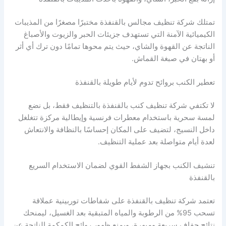
تمتلك شركة تنظيف مجالس بالقنفذة مختبرًا مصغرًا من المذيبات
الكيميائية الآمنة التي تستهدف جزيئات الحبر والزيوت والأصباغ
الناتجة عن القهوة والشاي، حيث يتم محوها تمامًا دون ترك أي أثر
أو بهتان في صبغة القماش.
تعطير الكنب بروائح تدوم لأيام طويلة بالقنفذة
لا تكتفي شركة تنظيف كنب بالقنفذة بالتنظيف فقط، بل نضع
لمسة سحرية باستخدام معطرات فرنسية وإيطالية مركزة تتغلغل
داخل النسيج، لتضيف على المكان إحساسًا بالنظافة والانتعاش
لعدة أيام متواصلة بعد عملية التنظيف.
تنشيف الكنب بجهاز الشفط القوي لضمان الاستخدام السريع
بالقنفذة
تعتمد شركة تنظيف بالقنفذة على شفاطات توربينية عملاقة
تسحب 95% من الرطوبة والمياه المتبقية بعد الغسيل، ليمنحك
نتائج جفاف سريعة ومبهرة، ويمنع ظهور روائح الكمكمة الناتجة عن