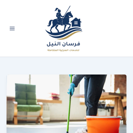
خطي
لى
لمحتوى